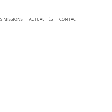
on
Exae Conseil Gaillac
S MISSIONS
ACTUALITÉS
CONTACT