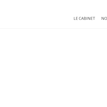
05 62 75 71 65
contact@exae.fr
Exae Conseil l’Uni
LE CABINET
NO